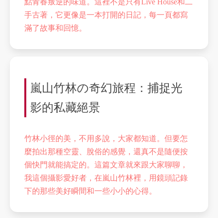
點青春叛逆的味道。這裡不是只有Live House和二
手古著，它更像是一本打開的日記，每一頁都寫
滿了故事和回憶。
嵐山竹林の奇幻旅程：捕捉光
影的私藏絕景
竹林小徑的美，不用多說，大家都知道。但要怎
麼拍出那種空靈、脫俗的感覺，還真不是隨便按
個快門就能搞定的。這篇文章就來跟大家聊聊，
我這個攝影愛好者，在嵐山竹林裡，用鏡頭記錄
下的那些美好瞬間和一些小小的心得。