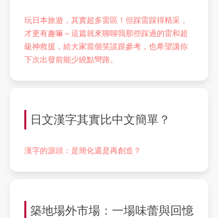
玩日本旅遊，其實超多雷區！但踩雷踩得精采，
才更有趣嘛～這篇就來聊聊我那些踩過的雷和超
級神救援，給大家當個笑談跟參考，也希望讓你
下次出發前能少繞點彎路。
日文漢字其實比中文簡單？
漢字的源頭：是簡化還是再創造？
築地場外市場：一場味蕾與回憶